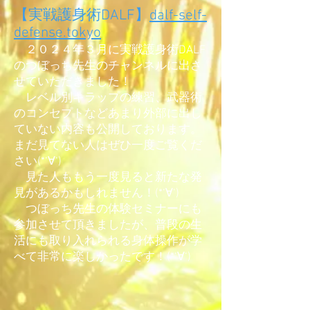
【実戦護身術DALF】
dalf-self-
defense.tokyo
２０２４年３月に実戦護身術DALF
のつぼっち先生のチャンネルに出さ
せていただきました！
​ レベル別キラップの練習、武器術
のコンセプトなどあまり外部に出し
ていない内容も公開しております。
まだ見てない人はぜひ一度ご覧くだ
さい(*‘∀‘)
見た人ももう一度見ると新たな発
見があるかもしれません！(*‘∀‘)
​ つぼっち先生の体験セミナーにも
参加させて頂きましたが、普段の生
活にも
取り入れられる身体操作が学
べて非常に楽しかったです！(*‘∀‘)