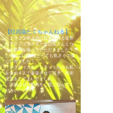
【狂武蔵たくちゃんねる】
２０２２年３月に日本が誇る世界
的アクションスター坂口拓さんとコ
ラボ動画を撮っていただきました！
(*'▽')坂口さんはとっても気さくで優
しい方でした！​
タクティカル・シラットからも私
を含め４人で参加させて頂き、技術
交流をしてまいりました。
​ 詳細はぜひ動画をご覧になってく
ださい(*'▽')