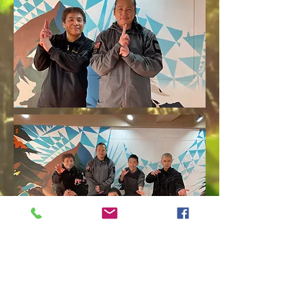
【狂武蔵たくたちゃんねる】との
コラボ動画はこちら！ ☟ (*'▽')