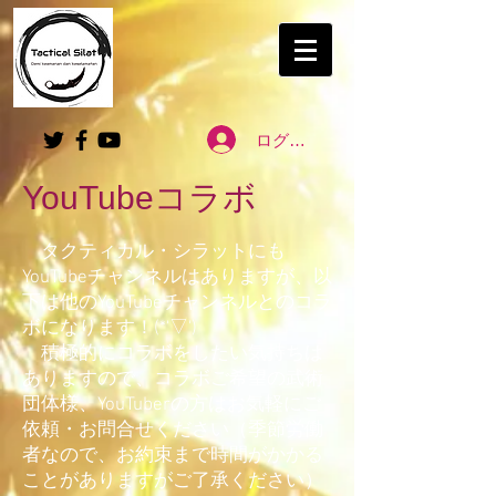
ログイン
​YouTubeコラボ
タクティカル・シラットにも
YouTubeチャンネルはありますが、以
下は他のYouTubeチャンネルとのコラ
ボになります！(*'▽')
​ 積極的にコラボをしたい気持ちは
ありますので、コラボご希望の武術
団体様、YouTuberの方はお気軽にご
依頼・お問合せください（季節労働
者なので、お約束まで時間がかかる
ことがありますがご了承ください）